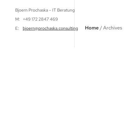
Bjoern Prochaska – IT Beratung
M: +49 172 2847 469
Home
/ Archives
E:
bjoern@prochaska.consulting
Latest Posts