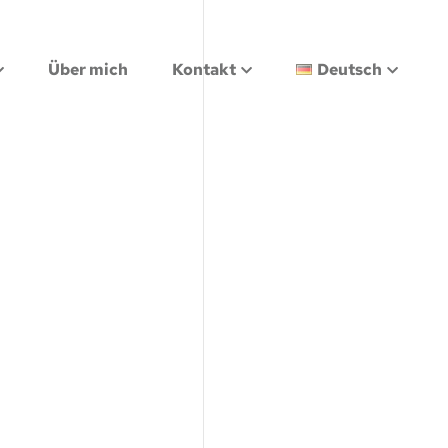
Über mich
Kontakt
Deutsch
Über mich
Kontakt
Deutsch
hrung
Datenschutz
English
hrung
Datenschutz
English
ren
Impressum
ren
Impressum
Cookie-Richtlinie (EU)
Cookie-Richtlinie (EU)