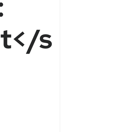
:
t</s