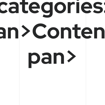
categories
an>Conten
pan>